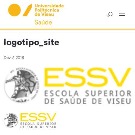
Skip
to
content
logotipo_site
Dez 7, 2018