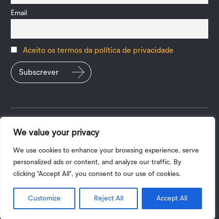
Email
Aceito os termos da política de privacidade
We value your privacy
Política de Privacidade
|
Termos e Condições
| 2026 ©
Copyright UPV
We use cookies to enhance your browsing experience, serve
personalized ads or content, and analyze our traffic. By
A tradução do site para outros idiomas é automática, pelo que
clicking "Accept All", you consent to our use of cookies.
alguns aspetos poderão não ser fidedignos.
Customize
Reject All
Accept All