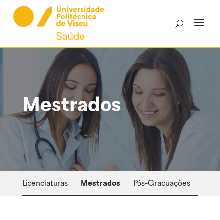
Skip
to
content
Mestrados
Licenciaturas
Mestrados
Pós-Graduações
Curs