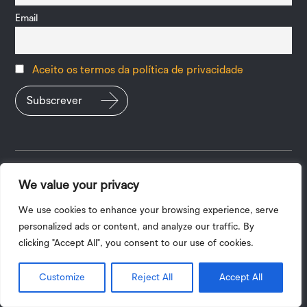
Email
Aceito os termos da política de privacidade
We value your privacy
Política de Privacidade
|
Termos e Condições
| 2026 ©
Copyright UPV
We use cookies to enhance your browsing experience, serve
personalized ads or content, and analyze our traffic. By
A tradução do site para outros idiomas é automática, pelo que
clicking "Accept All", you consent to our use of cookies.
alguns aspetos poderão não ser fidedignos.
Customize
Reject All
Accept All