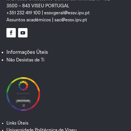
3500 – 843 VISEU PORTUGAL
+351 232 419 100 |
essvgeral@essv.ipv.pt
Assuntos académicos |
sac@essv.ipv.pt
Facebook
YouTube
Informações Úteis
Não Desistas de Ti
Links Úteis
Universidade Politécnica de Viseu