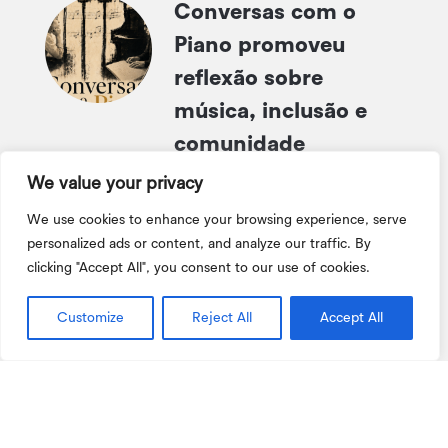
Conversas com o
Piano promoveu
reflexão sobre
música, inclusão e
comunidade
Jul 7, 2026
We value your privacy
Escola Superior de
We use cookies to enhance your browsing experience, serve
Saúde de Viseu
personalized ads or content, and analyze our traffic. By
clicking "Accept All", you consent to our use of cookies.
participa no Dia
Internacional do
Customize
Reject All
Accept All
Brincar com
atividade de
promoção da saúde