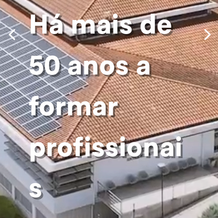
Há mais de
50 anos a
formar
profissionai
s