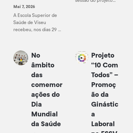
sessão do projeto
Mai 7, 2026
Dormir para Bem
Sorrir, subordinada
A Escola Superior de
ao tema “Uma boa
Saúde de Viseu
noite de sono, para
recebeu, nos dias 29 e
um dia cheio de
30 de abril, um
energia”
seminário dedicado à
Enfermagem de Saúde
No
Projeto
Mental que deixou uma
âmbito
“10 Com
marca muito positiva
em todos os que nele
das
Todos” –
participaram. Sob o
comemor
Promoç
tema “A Enfermagem
ações do
ão da
de Saúde Mental em
Contextos Específicos”,
Dia
Ginástic
o...
Mundial
a
da Saúde
Laboral