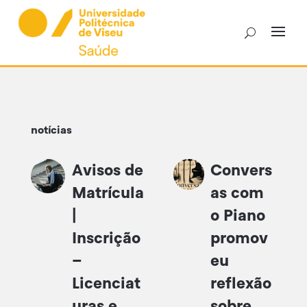
Skip
to
content
notícias
Avisos de
Convers
Matrícula
as com
|
o Piano
Inscrição
promov
–
eu
Licenciat
reflexão
uras e
sobre