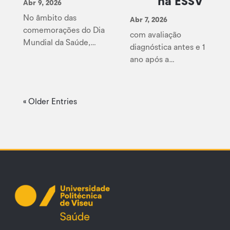
na ESSV
Abr 9, 2026
No âmbito das
Abr 7, 2026
comemorações do Dia
com avaliação
Mundial da Saúde,
diagnóstica antes e 1
assinalado a 7 de abril
ano após a
de 2026, o concelho do
implementação,
Sátão acolheu uma
estamos a divulgar
iniciativa promovida
uma síntese dos
« Older Entries
pela CLDS 5G do
resultados. Isto só é
Sátão, que contou com
possível porque
a participação ativa de
temos uma Equipa
docentes e estudantes
assídua que acredita
da ESSV.
no poder dos 10
minutos três vezes
por semana!