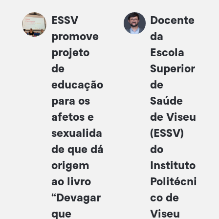
nas comemorações do
dinamizada por Dora
Dia Internacional do
Mendes, formadora
ESSV
Docente
Brincar, organizado
do Município de
promove
da
pelo Município de
Tondela em
Viseu e realizado no
Mindfulness. Foi...
projeto
Escola
Parque Urbano de
de
Superior
Santiago. Perante
educação
de
dezenas de crianças, a
atividade procurou...
para os
Saúde
afetos e
de Viseu
sexualida
(ESSV)
de que dá
do
origem
Instituto
ao livro
Politécni
“Devagar
co de
que
Viseu