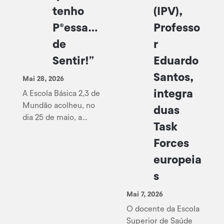
tenho
(IPV),
P®essa…
Professo
de
r
Sentir!”
Eduardo
Santos,
Mai 28, 2026
integra
A Escola Básica 2,3 de
Mundão acolheu, no
duas
dia 25 de maio, a
Task
apresentação do livro
“Devagar que tenho
Forces
P®essa… de Sentir!”,
europeia
uma publicação que
s
reúne textos, poemas e
ilustrações de alunos
Mai 7, 2026
do 6.º A (2024/2025),
O docente da Escola
Superior de Saúde