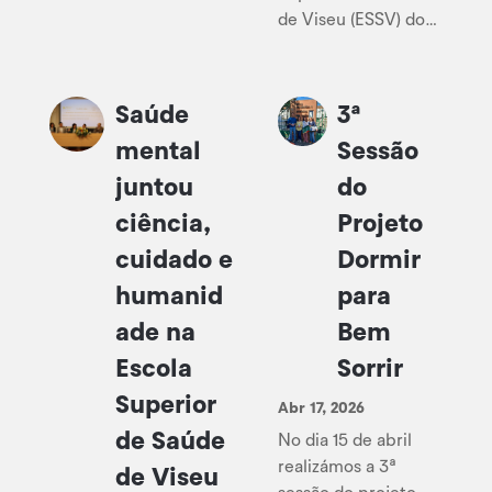
de Viseu (ESSV) do
Instituto Politécnico
de Viseu (IPV),
Professor Eduardo
Saúde
3ª
Santos, é
mental
Sessão
investigador
integrado da
juntou
do
Unidade de
ciência,
Projeto
Investigação em
cuidado e
Dormir
Ciências da Saúde:
Enfermagem
humanid
para
(UICISA: E Núcleo do
ade na
Bem
IPV/ESSV) e
investigador sénior
Escola
Sorrir
honorário...
Superior
Abr 17, 2026
de Saúde
No dia 15 de abril
realizámos a 3ª
de Viseu