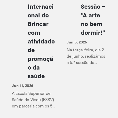
Internaci
Sessão –
onal do
“A arte
Brincar
no bem
com
dormir!”
atividade
Jun 5, 2026
de
Na terça-feira, dia 2
de junho, realizámos
promoçã
a 5.ª sessão do
o da
Projeto Dormir para
saúde
Bem Sorrir,
subordinada ao tema
Jun 11, 2026
“A arte no bem
A Escola Superior de
dormir!”. A sessão
Saúde de Viseu (ESSV)
contou com uma
em parceria com os 5
atividade de
Sentidos, participou
Mindfulness,