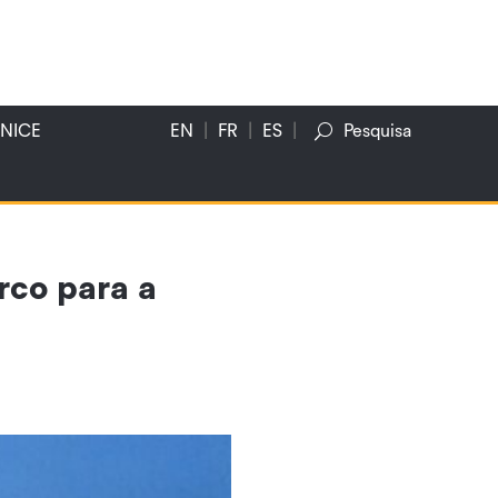
NICE
EN
FR
ES
Pesquisa
co para a