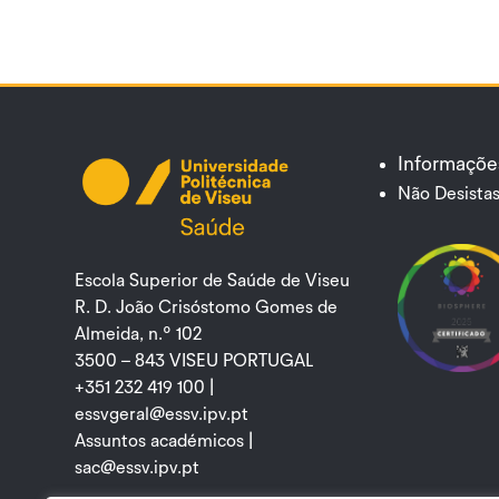
Informaçõe
Não Desistas
Escola Superior de Saúde de Viseu
R. D. João Crisóstomo Gomes de
Almeida, n.º 102
3500 – 843 VISEU PORTUGAL
+351 232 419 100 |
essvgeral@essv.ipv.pt
Assuntos académicos |
sac@essv.ipv.pt