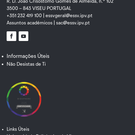
R. D. João Crisóstomo Gomes de Almeida, n.º 102
3500 – 843 VISEU PORTUGAL
+351 232 419 100 |
essvgeral@essv.ipv.pt
Assuntos académicos |
sac@essv.ipv.pt
Facebook
YouTube
Informações Úteis
Não Desistas de Ti
Links Úteis