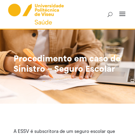
Skip
to
content
Procedimento em caso de
Sinistro – Seguro Escolar
A ESSV é subscritora de um seguro escolar que