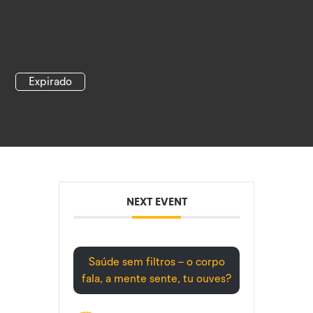
Expirado
NEXT EVENT
Saúde sem filtros – o corpo
fala, a mente sente, tu ouves?