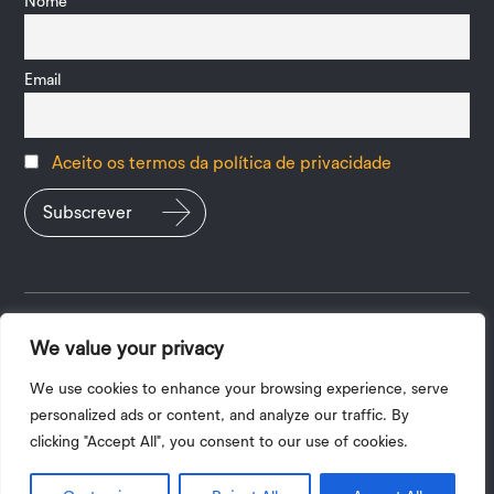
Nome
Email
Aceito os termos da política de privacidade
We value your privacy
Política de Privacidade
|
Termos e Condições
| 2026 ©
Copyright UPV
We use cookies to enhance your browsing experience, serve
personalized ads or content, and analyze our traffic. By
A tradução do site para outros idiomas é automática, pelo que
clicking "Accept All", you consent to our use of cookies.
alguns aspetos poderão não ser fidedignos.