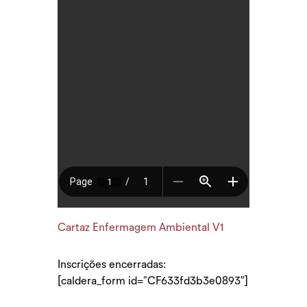
Cartaz Enfermagem Ambiental V1
Inscrições encerradas:
[caldera_form id=”CF633fd3b3e0893″]