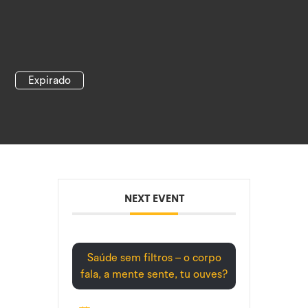
Expirado
NEXT EVENT
Saúde sem filtros – o corpo
fala, a mente sente, tu ouves?