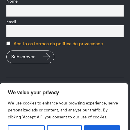
Nome
Email
Aceito os termos da política de privacidade
We value your privacy
Política de Privacidade
|
Termos e Condições
| 2026 ©
Copyright UPV
We use cookies to enhance your browsing experience, serve
personalized ads or content, and analyze our traffic. By
A tradução do site para outros idiomas é automática, pelo que
clicking "Accept All", you consent to our use of cookies.
alguns aspetos poderão não ser fidedignos.