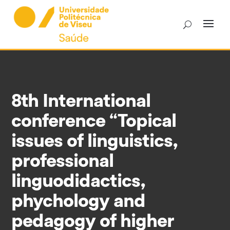
Skip
to
content
8th International
conference “Topical
issues of linguistics,
professional
linguodidactics,
phychology and
pedagogy of higher