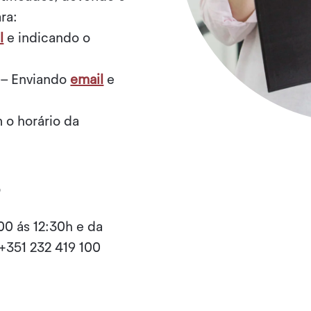
ra:
l
e indicando o
 – Enviando
email
e
 o horário da
o
00 ás 12:30h e da
 +351 232 419 100