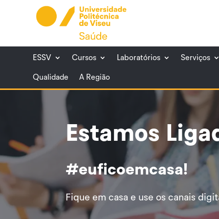
Skip
to
content
ESSV
Cursos
Laboratórios
Serviços
Qualidade
A Região
Estamos Liga
#euficoemcasa!
Fique em casa e use os canais digit